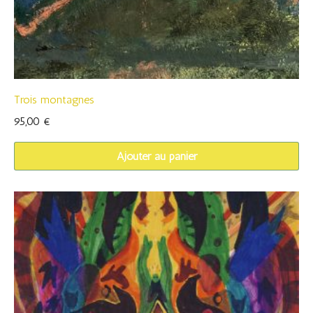
Trois montagnes
95,00
€
Ajouter au panier
Ce
produit
a
plusieurs
variations.
Les