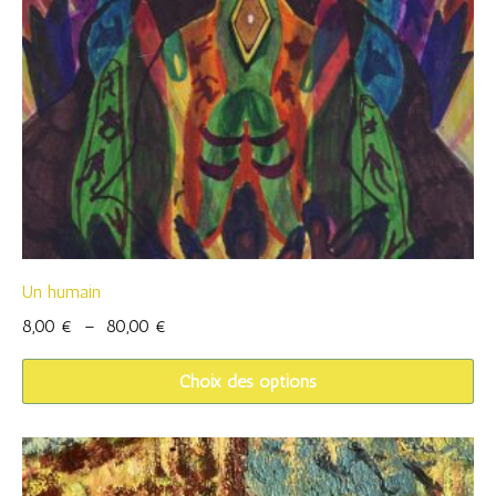
options
peuvent
être
choisies
sur
la
page
du
produit
Un humain
Plage
8,00
€
–
80,00
€
de
Choix des options
prix :
8,00 €
à
80,00 €