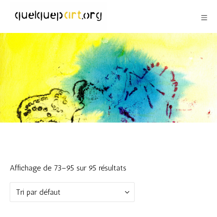
Aller
Me
au
contenu
Quelquepart
Affichage de 73–95 sur 95 résultats