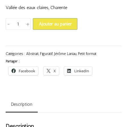
Vallée des eaux claires, Charente
quantité
-
+
Ajouter au panier
de
L'ombre
des
bois
Catégories :
Abstrait
,
Figuratif
,
Jérôme Laniau
,
Petit format
Partager :
Facebook
X
LinkedIn
Description
Description