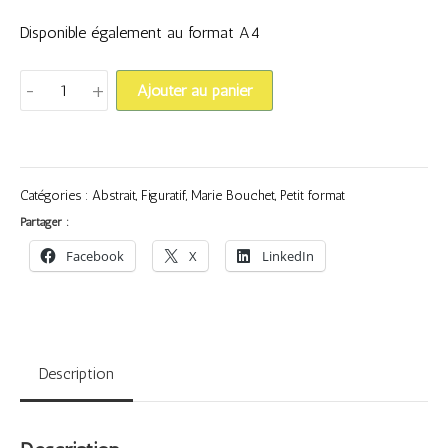
Disponible également au format A4
quantité
-
+
Ajouter au panier
de
PRINT
13x18cm
/
Catégories :
Abstrait
,
Figuratif
,
Marie Bouchet
,
Petit format
Rêve
Partager :
de
Facebook
X
LinkedIn
Printemps
Description